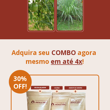
Adquira seu
COMBO
agora 
mesmo
em até 4x
!
30%
OFF!